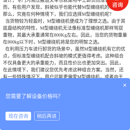
设计，专门为
液压搬运叉车也就是地牛上卸货而准备的。然
而，有些用户发现，斜坡似乎也能代替
M型缠绕机的功能。
那么，究竟在何种情境下，我们应选择M型缠绕机呢？
当货物较为轻盈时，
M型缠绕机便成为了理想之选。由于其
底盘结构的特性，M型缠绕机无法像标准型缠绕机那样驾驭
重物，其最大承重通常在800Kg左右。因此，当您的货物重量
在800kg以下时，M型缠绕机将是您的明智之选。
在利用压力车进行卸货的场景中，虽然
M型缠绕机有它的优
点，但标准型缠绕机配合斜坡的模式更值得考虑。这种组合
不仅具备更大的承重能力，而且性价比也更加突出。因此，
在此情境下，我们建议您优先考虑这种组合方案。当然，还
有一些特殊情况下，用户可能更偏爱M型缠绕机，或者由于
×
场地限制无法使用斜坡等。在这些情况下，M型缠绕机无疑
是最佳选择。
您需要了解设备价格吗？
总的来说，
M型缠绕机作为特殊定制的
缠绕机
机型，其
使用
范围
虽不广泛，但在某些特定场景中却能发挥出不可替代的
作用。在选购时，我们建议您多与
销售
沟通，因为
M型缠绕
现在咨询
稍后再说
机可能并非唯一选择，而是众多解决方案中的一种。
邮箱
联系
留言
顶部
产品