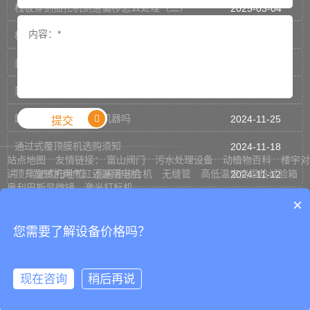
栈板穿剑捆扎机剑道偏移怎么处理（二）
2025-03-04
栈板穿剑捆扎机剑道偏移怎么处理（一）
2025-03-03
封箱机可以倒过来当开箱机用吗
2024-12-03
封箱机侧帖可以加到多长
2024-11-26
卸垛机是一款特殊的机器吗
2024-11-25
提交
通过式覆顶膜机选购须知
2024-11-18
站点地图
友情链接：
富山阀门
污水处理设备
动植物百科
楼宇对
讲
顶升旋转机用气缸还是用电机
驾驶式扫地机
高周波热合机
无缝管
高低温交变湿热试验箱
2024-11-12
奥利巴斯显微镜
激光打标机
×
提袋封口机总是掉袋怎么处理
2024-11-05
Copyright © 2008-2023
奥门银河99905包装设备有限公司
鲁ICP备
19044937号
内抽真空机对于袋子尺寸的要求
2024-11-04
您需要了解设备价格吗？
真空包装机有异响如何解决
2024-10-28
现在咨询
稍后再说
选购立柜式真空机需要确认哪些参数
2024-10-22
邮箱
联系
留言
顶部
产品