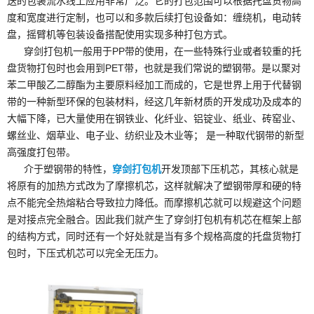
送的包装流水线上应用非常广泛。它的打包范围可以根据托盘货物高
度和宽度进行定制，也可以和多款后续打包设备如：缠绕机，电动转
盘，摇臂机等包装设备搭配使用实现多种打包方式。
穿剑打包机一般用于PP带的使用，在一些特殊行业或者较重的托
盘货物打包时也会用到PET带，也就是我们常说的塑钢带。是以聚对
苯二甲酸乙二醇酯为主要原料经加工而成的，它是世界上用于代替钢
带的一种新型环保的包装材料，经这几年新材质的开发成功及成本的
大幅下降，已大量使用在钢铁业、化纤业、铝锭业、纸业、砖窑业、
螺丝业、烟草业、电子业、纺织业及木业等； 是一种取代钢带的新型
高强度打包带。
介于塑钢带的特性，
穿剑打包机
开发顶部下压机芯，其核心就是
将原有的加热方式改为了摩擦机芯，这样就解决了塑钢带厚和硬的特
点不能完全热熔粘合导致拉力降低。而摩擦机芯就可以规避这个问题
是对接点完全融合。因此我们就产生了穿剑打包机有机芯在框架上部
的结构方式，同时还有一个好处就是当有多个规格高度的托盘货物打
包时，下压式机芯可以完全无压力。